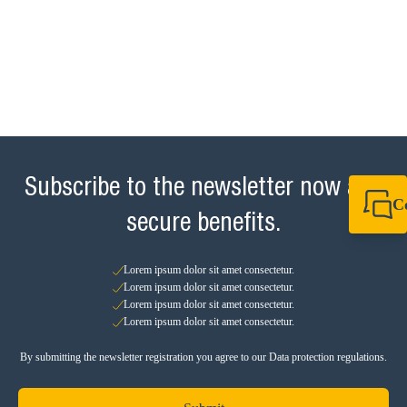
Subscribe to the newsletter now and
C
secure benefits.
+49 7720 948
+49 7720 948
info@sikla.de
Lorem ipsum dolor sit amet consectetur.
Lorem ipsum dolor sit amet consectetur.
Lorem ipsum dolor sit amet consectetur.
Lorem ipsum dolor sit amet consectetur.
By submitting the newsletter registration you agree to our Data protection regulations.