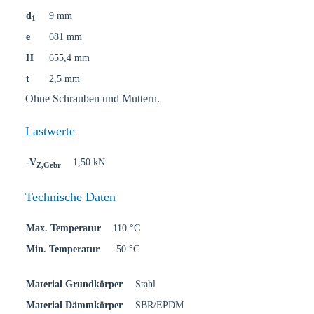
d
9 mm
1
e
681 mm
H
655,4 mm
t
2,5 mm
Ohne Schrauben und Muttern.
Lastwerte
-V
1,50 kN
Z,Gebr
Technische Daten
Max. Temperatur
110 °C
Min. Temperatur
-50 °C
Material Grundkörper
Stahl
Material Dämmkörper
SBR/EPDM