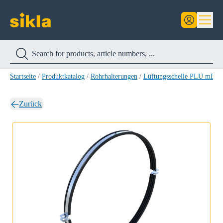
Startseite
/
Produktkatalog
/
Rohrhalterungen
/
Lüftungsschelle PLU mE
/
Zurück