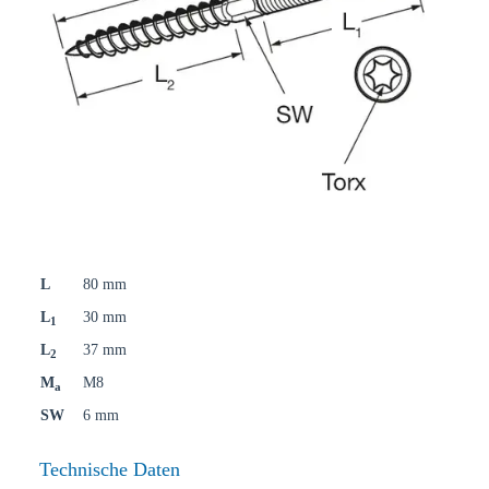
L
80 mm
L
30 mm
1
L
37 mm
2
M
M8
a
SW
6 mm
Technische Daten