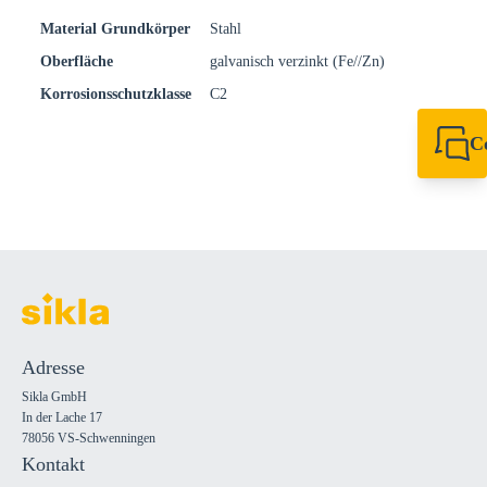
Material Grundkörper
Stahl
Oberfläche
galvanisch verzinkt (Fe//Zn)
Korrosionsschutzklasse
C2
C
+49 7720 948
export@sikla
Adresse
Sikla GmbH
In der Lache 17
78056 VS-Schwenningen
Kontakt