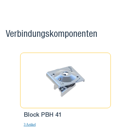
Verbindungskomponenten
Block PBH 41
Block
3 Artikel
10 Artikel