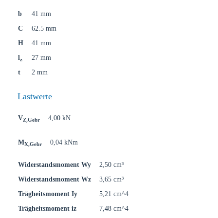
b
41 mm
C
62.5 mm
H
41 mm
l
27 mm
z
t
2 mm
Lastwerte
V
4,00 kN
Z,Gebr
M
0,04 kNm
X,Gebr
Widerstandsmoment Wy
2,50 cm³
Widerstandsmoment Wz
3,65 cm³
Trägheitsmoment Iy
5,21 cm^4
Trägheitsmoment iz
7,48 cm^4