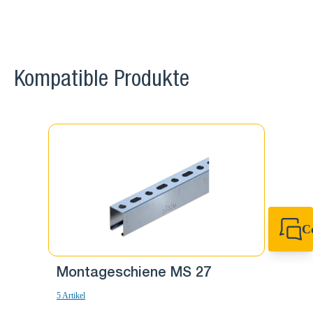
Kompatible Produkte
C
+49 7720 948
export@sikla
Montageschiene MS 27
Monta
5 Artikel
8 Artikel