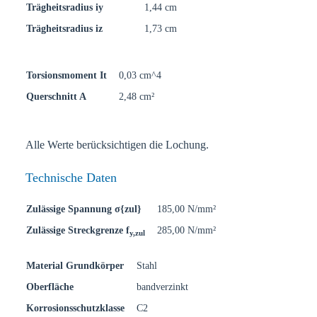
Trägheitsradius iy
1,44 cm
Trägheitsradius iz
1,73 cm
Torsionsmoment It
0,03 cm^4
Querschnitt A
2,48 cm²
Alle Werte berücksichtigen die Lochung.
Technische Daten
Zulässige Spannung σ{zul}
185,00 N/mm²
Zulässige Streckgrenze f
285,00 N/mm²
y,zul
Material Grundkörper
Stahl
Oberfläche
bandverzinkt
Korrosionsschutzklasse
C2