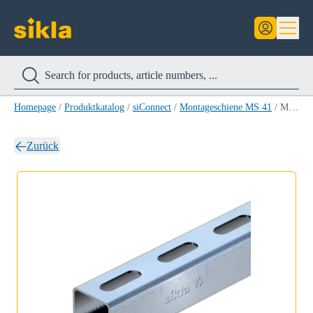
Homepage
/
Produktkatalog
/
siConnect
/
Montageschiene MS 41
/
Montageschiene MS 41/41/2,0 2M
Zurück