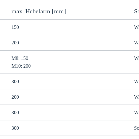
max. Hebelarm [mm]
S
150
Wi
200
Wi
M8: 150
Wi
M10: 200
300
Wi
200
Wi
300
Wi
300
Sc