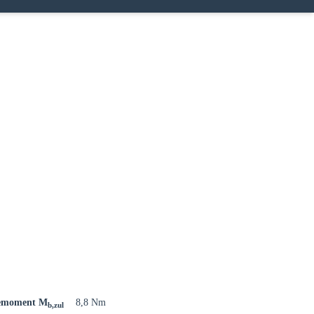
Modal schließen
egemoment M
8,8 Nm
b,zul