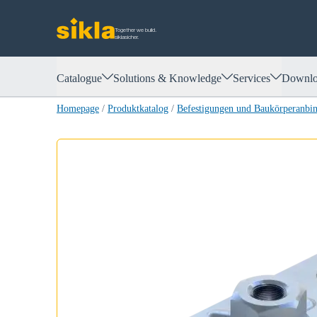
Together we build.
siklasicher.
Catalogue
Solutions & Knowledge
Services
Downlo
Homepage
/
Produktkatalog
/
Befestigungen und Baukörperanbi