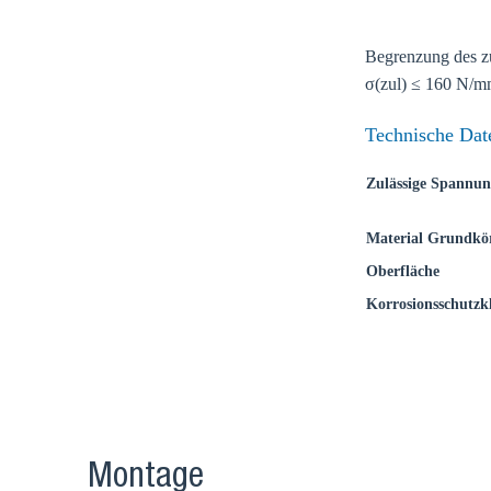
Gehen Sie a
Begrenzung des z
Verkaufsre
σ(zul) ≤ 160 N/m
Land
Technische Dat
Zulässige Spannun
Material Grundkö
Oberfläche
Korrosionsschutzkl
Montage