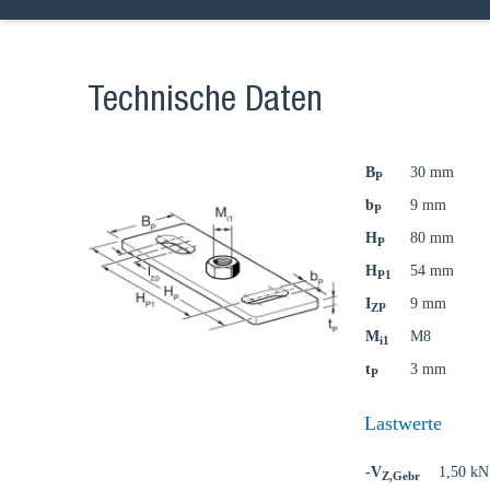
Technische Daten
B
30 mm
P
b
9 mm
P
H
80 mm
P
H
54 mm
P1
I
9 mm
ZP
M
M8
i1
t
3 mm
P
Lastwerte
Wählen
-V
1,50 kN
Z,Gebr