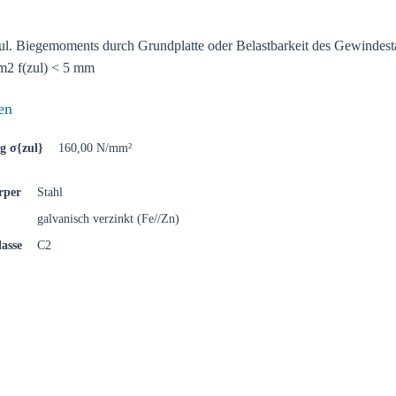
uf Ihre lokale Sikla-Seite und entdecken Sie Angebote für Ihr Land od
ul. Biegemoments durch Grundplatte oder Belastbarkeit des Gewindest
gion:
m2 f(zul) < 5 mm
en
g σ{zul}
160,00 N/mm²
B
rper
Stahl
galvanisch verzinkt (Fe//Zn)
asse
C2