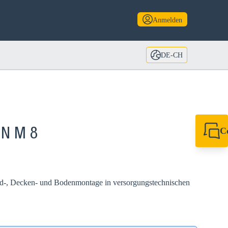
Anmelden
DE-CH
C
 N M 8
+49 7720 948
export@sikla
d-, Decken- und Bodenmontage in versorgungstechnischen