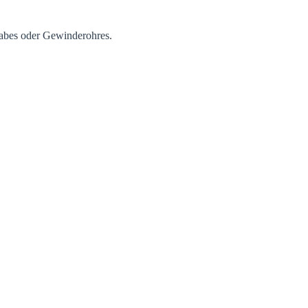
er Ihre
abes oder Gewinderohres.
estätigen