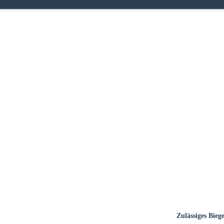
 Sie Ihr Land
Zulässiges Bi