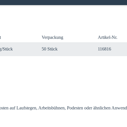
t
Verpackung
Artikel-Nr.
 Sie Ihr Land
g/Stück
50 Stück
116816
uf Ihre lokale Sikla-Seite und entdecken Sie Angebote für Ihr Land od
gion:
rosten auf Laufstegen, Arbeitsbühnen, Podesten oder ähnlichen Anwend
B