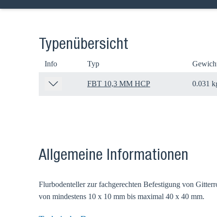
Typenübersicht
Info
Typ
Gewich
Wählen
FBT 10,3 MM HCP
0.031 k
Gehen Sie a
Verkaufsre
Land
Allgemeine Informationen
Flurbodenteller zur fachgerechten Befestigung von Gitter
von mindestens 10 x 10 mm bis maximal 40 x 40 mm.