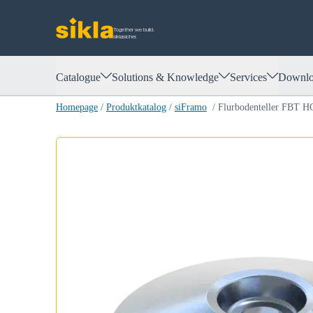
Together we build.
siklasicher.
Catalogue
Solutions & Knowledge
Services
Downlo
Homepage
/
Produktkatalog
/
siFramo
/
Flurbodenteller FBT H