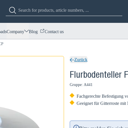
ads
Company
Blog
Contact us
CP
Zurück
Flurbodenteller
Gruppe: A441
Fachgerechte Befestigung vo
Geeignet für Gitterroste m