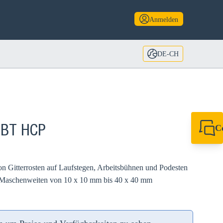
Anmelden
DE-CH
C
 FBT HCP
+49 7720 948
export@sikla
n Gitterrosten auf Laufstegen, Arbeitsbühnen und Podesten
it Maschenweiten von 10 x 10 mm bis 40 x 40 mm