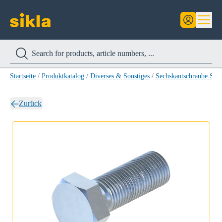
Startseite
/
Produktkatalog
/
Diverses & Sonstiges
/
Sechskantschraube SK
Zurück