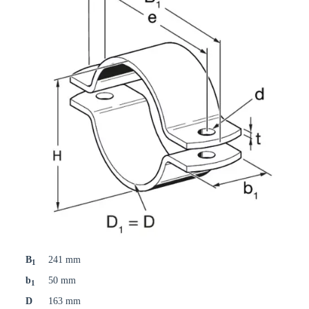
B
241 mm
1
b
50 mm
1
D
163 mm