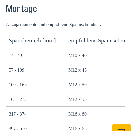
Montage
Anzugsmomente und empfohlene Spannschrauben:
Spannbereich [mm]
empfohlene Spannschrau
14 - 49
M10 x 40
2
57 - 109
M12 x 45
4
109 - 163
M12 x 50
4
163 - 273
M12 x 55
4
317 - 374
M16 x 60
1
397 - 610
M16 x 65
1