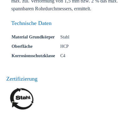
max. zul. Verformung von 1,5 mm bzw. 2 % das max.
spannbaren Rohrdurchmessers, ermittelt.
Technische Daten
Material Grundkörper
Stahl
Oberfläche
HCP
Korrosionsschutzklasse
C4
Zertifizierung