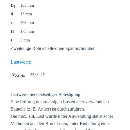
D
163 mm
1
d
13 mm
e
208 mm
H
173 mm
t
5 mm
Zweiteilige Rohrschelle ohne Spannschrauben.
Lastwerte
-V
22,00 kN
Z,Gebr
Lastwerte bei beidseitiger Befestigung.
Eine Prüfung der zulässigen Lasten aller verwendeten
Bauteile (z. B. Anker) ist durchzuführen.
Die max. zul. Last wurde unter Anwendung statistischer
Methoden aus den Bruchlasten, unter Einhaltung einer