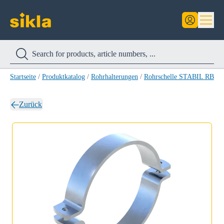
Startseite
/
Produktkatalog
/
Rohrhalterungen
/
Rohrschelle STABIL RB-A
Zurück