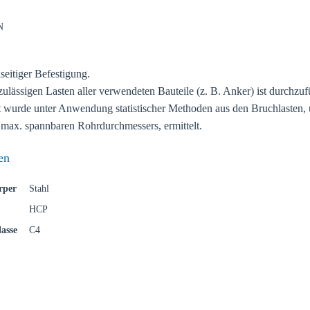
N
seitiger Befestigung.
 Sie Ihr Land
ulässigen Lasten aller verwendeten Bauteile (z. B. Anker) ist durchzuf
t wurde unter Anwendung statistischer Methoden aus den Bruchlasten, 
max. spannbaren Rohrdurchmessers, ermittelt.
uf Ihre lokale Sikla-Seite und entdecken Sie Angebote für Ihr Land od
gion:
en
rper
Stahl
HCP
asse
C4
B