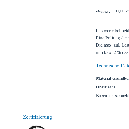
-V
11,00 k
Z,Gebr
Lastwerte bei beid
Wählen
Eine Prüfung der z
Die max. zul. Las
mm bzw. 2 % das 
Gehen Sie a
Verkaufsre
Technische Dat
Land
Material Grundkö
Oberfläche
Korrosionsschutzkl
Zertifizierung