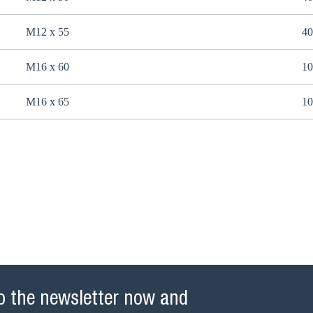
M12 x 55
40
M16 x 60
10
M16 x 65
10
o the newsletter now and