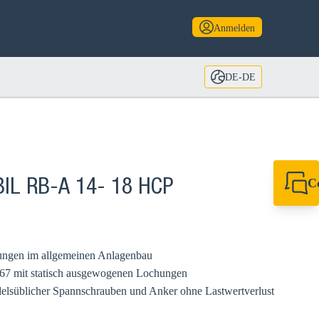
Anmelden
DE-DE
C
BIL RB-A 14- 18 HCP
+49 7720 948
+49 7720 948
info@sikla.de
rungen im allgemeinen Anlagenbau
67 mit statisch ausgewogenen Lochungen
delsüblicher Spannschrauben und Anker ohne Lastwertverlust