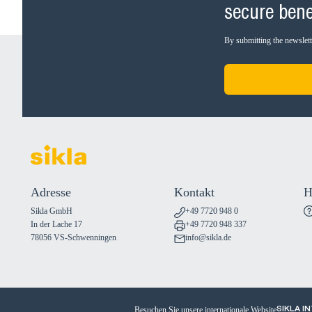
secure bene
By submitting the newslette
Adresse
Kontakt
H
Sikla GmbH
+49 7720 948 0
In der Lache 17
+49 7720 948 337
78056 VS-Schwenningen
info@sikla.de
Besuchen Sie unsere internationale Website
SIKLA I