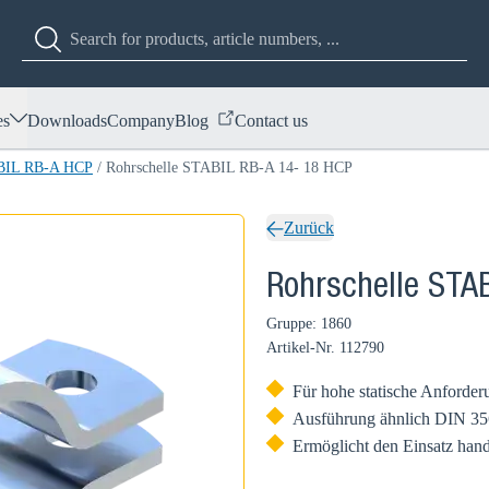
es
Downloads
Company
Blog
Contact us
ABIL RB-A HCP
/
Rohrschelle STABIL RB-A 14- 18 HCP
Zurück
Rohrschelle STA
Gruppe: 1860
Artikel-Nr.
112790
Für hohe statische Anforde
Ausführung ähnlich DIN 35
Ermöglicht den Einsatz han