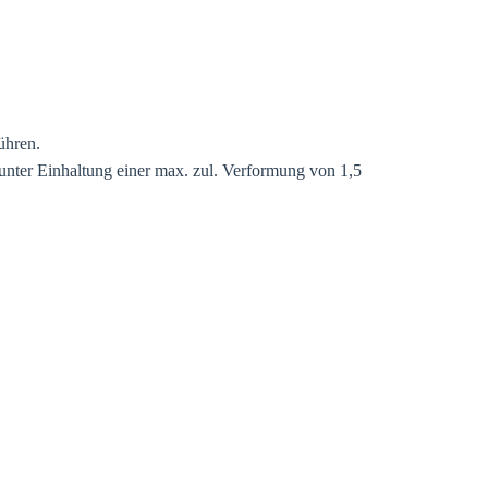
Modal schließen
ühren.
unter Einhaltung einer max. zul. Verformung von 1,5
er Ihre
estätigen