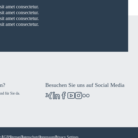
it amet consectetur.
it amet consectetur.
it amet consectetur.
it amet consectetur.
un?
Besuchen Sie uns auf Social Media
nd für Sie da.
e
AGB
Sitemap
Datenschutz
Impressum
Privacy Settings