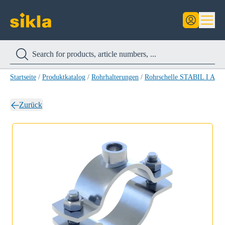
Startseite
/
Produktkatalog
/
Rohrhalterungen
/
Rohrschelle STABIL I A4
/
Zurück