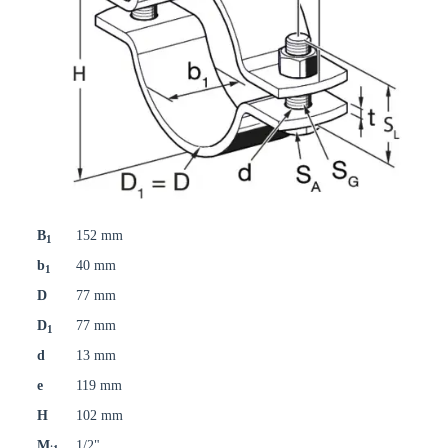
B
152 mm
1
b
40 mm
1
D
77 mm
D
77 mm
1
d
13 mm
e
119 mm
H
102 mm
M
1/2"