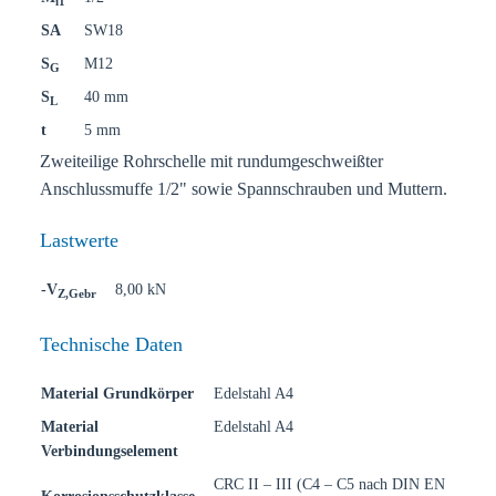
i1
SA
SW18
S
M12
G
S
40 mm
L
t
5 mm
Zweiteilige Rohrschelle mit rundumgeschweißter
Anschlussmuffe 1/2" sowie Spannschrauben und Muttern.
Lastwerte
-V
8,00 kN
Z,Gebr
Technische Daten
Material Grundkörper
Edelstahl A4
Material
Edelstahl A4
Verbindungselement
CRC II – III (C4 – C5 nach DIN EN