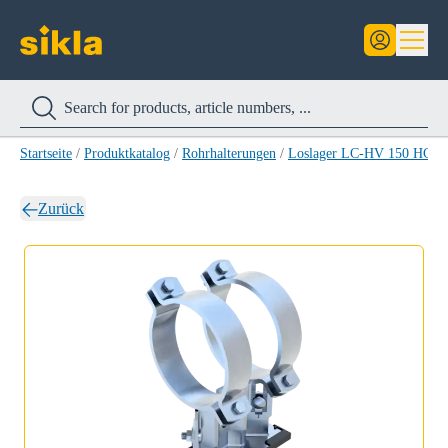
Startseite
/
Produktkatalog
/
Rohrhalterungen
/
Loslager LC-HV 150 HCP
/
Zurück