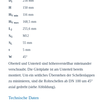
D
254 mm
1
H
150 mm
H
116 mm
V min
H
168,5 mm
V max
L
255,6 mm
2
S
M12
G
S
55 mm
L
t
5 mm
W
45°
Oberteil und Unterteil sind höhenverstellbar miteinander
verschraubt. Die Gleitplatte ist am Unterteil bereits
montiert. Um ein seitliches Überstehen der Schellenlappen
zu minimieren, sind die Rohrschellen ab DN 100 um 45°
axial gedreht (siehe Abbildung).
Technische Daten