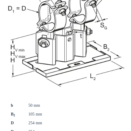
b
50 mm
B
105 mm
2
D
254 mm