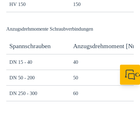
HV 150
150
1
Anzugsdrehmomente Schraubverbindungen
Spannschrauben
Anzugsdrehmoment [Nm]
H
DN 15 - 40
40
S
C
DN 50 - 200
50
S
+49 7720 948
+49 7720 948
info@sikla.de
DN 250 - 300
60
S