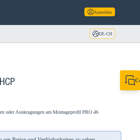
Anmelden
DE-CH
C
 HCP
+49 7720 948
export@sikla
rsen oder Auskragungen am Montageprofil PRO 46
an um Preise und Verfügbarkeiten zu sehen