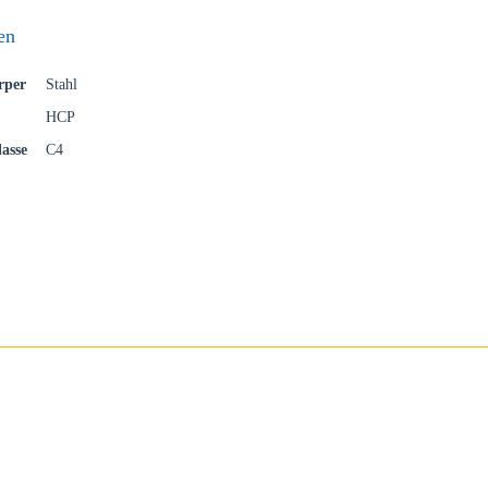
 Sie Ihr Land
en
rper
Stahl
uf Ihre lokale Sikla-Seite und entdecken Sie Angebote für Ihr Land od
HCP
gion:
asse
C4
B