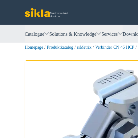
Together we build.
siklasicher.
Catalogue
Solutions & Knowledge
Services
Downlo
Homepage
/
Produktkatalog
/
siMetrix
/
Verbinder CN 46 HCP
/