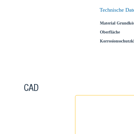
Wählen
Technische Dat
Material Grundkö
Gehen Sie a
Oberfläche
Verkaufsre
Korrosionsschutzkl
Land
CAD