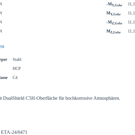
gion:
kN
-M
11,
Y,Gebr
kN
M
11,
Y,Gebr
kN
-M
11,
Z,Gebr
kN
M
11,
Z,Gebr
en
B
rper
Stahl
HCP
asse
C4
it DualShield C5H-Oberfläche für hochkorrosive Atmosphären.
- ETA-24/0471