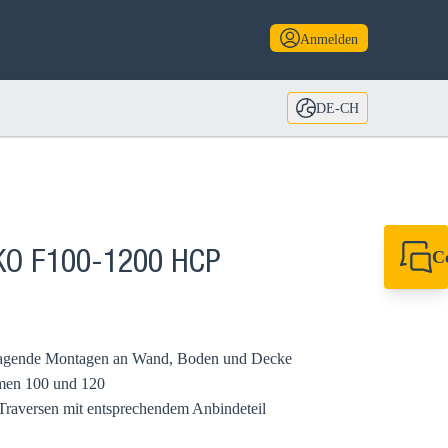
Anmelden
DE-CH
C
TKO F100-1200 HCP
+49 7720 948
export@sikla
kragende Montagen an Wand, Boden und Decke
emen 100 und 120
Traversen mit entsprechendem Anbindeteil