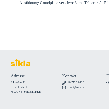
Ausführung: Grundplatte verschweißt mit Trägerprofil F 
Adresse
Kontakt
H
Sikla GmbH
+49 7720 948 0
In der Lache 17
export@sikla.de
78056 VS-Schwenningen