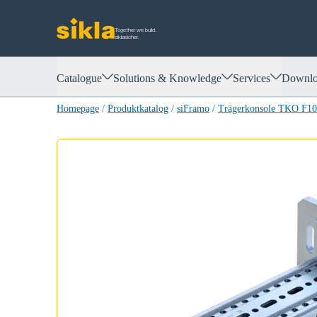
Together we build.
siklasicher.
Catalogue
Solutions & Knowledge
Services
Downlo
Homepage
/
Produktkatalog
/
siFramo
/
Trägerkonsole TKO F1