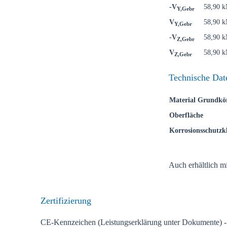
Verkaufsre
-V
58,90 
Y,Gebr
V
58,90 
Y,Gebr
Land
-V
58,90 
Z,Gebr
V
58,90 
Z,Gebr
Technische Dat
Material Grundkö
Oberfläche
Korrosionsschutzkl
Auch erhältlich m
Zertifizierung
CE-Kennzeichen (Leistungserklärung unter Dokumente) 