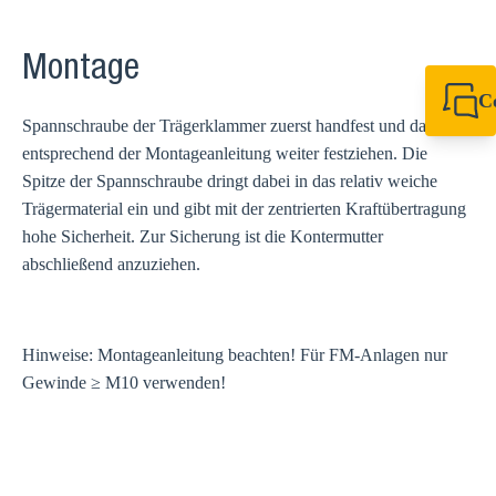
Montage
C
Spannschraube der Trägerklammer zuerst handfest und dann
+49 7720 948
export@sikla
entsprechend der Montageanleitung weiter festziehen. Die
Spitze der Spannschraube dringt dabei in das relativ weiche
Trägermaterial ein und gibt mit der zentrierten Kraftübertragung
hohe Sicherheit. Zur Sicherung ist die Kontermutter
abschließend anzuziehen.
Hinweise: Montageanleitung beachten! Für FM-Anlagen nur
Gewinde ≥ M10 verwenden!