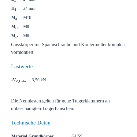
2
H
24 mm
1
M
M10
a
M
M8
i1
M
M8
i2
Gusskörper mit Spannschraube und Kontermutter komplett
vormontiert.
Lastwerte
-V
3,50 kN
Z,Gebr
Die Nennlasten gelten für neue Trägerklammern an
unbeschädigten Trägerflanschen.
Technische Daten
Material Grundkörper
GUSS