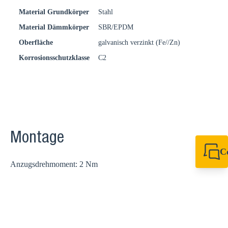
Material Grundkörper
Stahl
Material Dämmkörper
SBR/EPDM
Oberfläche
galvanisch verzinkt (Fe//Zn)
Korrosionsschutzklasse
C2
Montage
C
Anzugsdrehmoment: 2 Nm
+49 7720 948
export@sikla