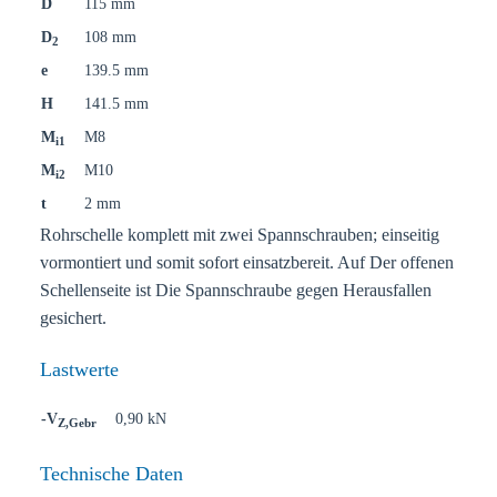
D
115 mm
D
108 mm
2
e
139.5 mm
H
141.5 mm
M
M8
i1
M
M10
i2
t
2 mm
Rohrschelle komplett mit zwei Spannschrauben; einseitig
vormontiert und somit sofort einsatzbereit. Auf Der offenen
Schellenseite ist Die Spannschraube gegen Herausfallen
gesichert.
Lastwerte
-V
0,90 kN
Z,Gebr
Technische Daten