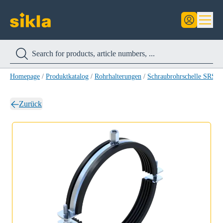
Homepage
/
Produktkatalog
/
Rohrhalterungen
/
Schraubrohrschelle SRS 
Zurück