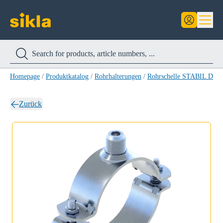
Homepage
/
Produktkatalog
/
Rohrhalterungen
/
Rohrschelle STABIL D-3
Zurück