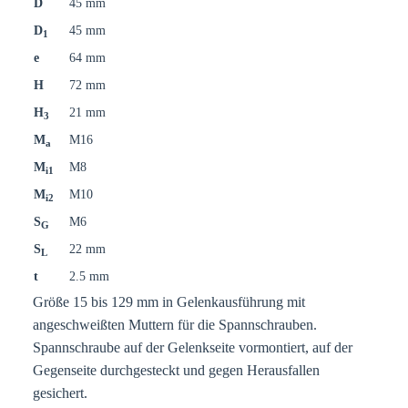
D
45 mm
D
45 mm
1
e
64 mm
H
72 mm
H
21 mm
3
M
M16
a
M
M8
i1
M
M10
i2
S
M6
G
S
22 mm
L
t
2.5 mm
Größe 15 bis 129 mm in Gelenkausführung mit
angeschweißten Muttern für die Spannschrauben.
Spannschraube auf der Gelenkseite vormontiert, auf der
Gegenseite durchgesteckt und gegen Herausfallen
gesichert.