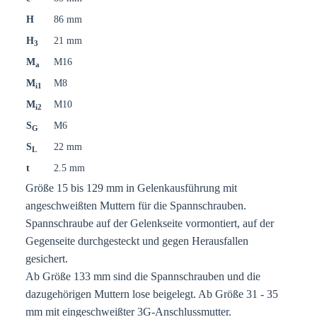
H
86 mm
H
21 mm
3
M
M16
a
M
M8
i1
M
M10
i2
S
M6
G
S
22 mm
L
t
2.5 mm
Größe 15 bis 129 mm in Gelenkausführung mit
angeschweißten Muttern für die Spannschrauben.
Spannschraube auf der Gelenkseite vormontiert, auf der
Gegenseite durchgesteckt und gegen Herausfallen
gesichert.
Ab Größe 133 mm sind die Spannschrauben und die
dazugehörigen Muttern lose beigelegt. Ab Größe 31 - 35
mm mit eingeschweißter 3G-Anschlussmutter.