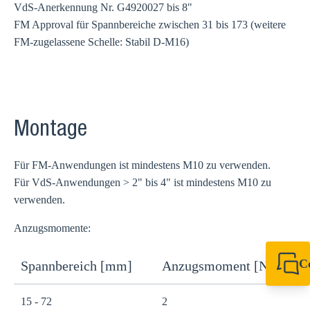
VdS-Anerkennung Nr. G4920027 bis 8"
FM Approval für Spannbereiche zwischen 31 bis 173 (weitere
FM-zugelassene Schelle: Stabil D-M16)
Montage
Für FM-Anwendungen ist mindestens M10 zu verwenden.
Für VdS-Anwendungen > 2" bis 4" ist mindestens M10 zu
verwenden.
Anzugsmomente:
C
Spannbereich [mm]
Anzugsmoment [Nm]
+49 7720 948
export@sikla
15 - 72
2