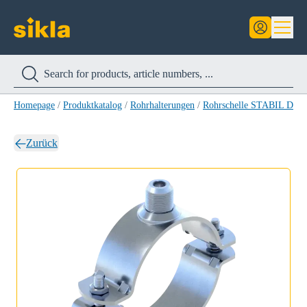
Homepage
/
Produktkatalog
/
Rohrhalterungen
/
Rohrschelle STABIL D-3
Zurück