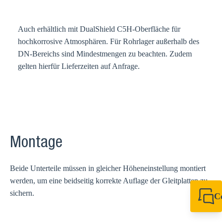
Auch erhältlich mit DualShield C5H-Oberfläche für
hochkorrosive Atmosphären. Für Rohrlager außerhalb des
DN-Bereichs sind Mindestmengen zu beachten. Zudem
gelten hierfür Lieferzeiten auf Anfrage.
Montage
Beide Unterteile müssen in gleicher Höheneinstellung montiert
werden, um eine beidseitig korrekte Auflage der Gleitplatten zu
sichern.
C
+49 7720 948
export@sikla