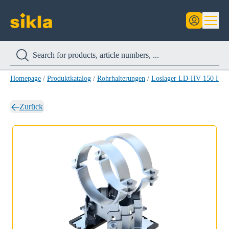
Homepage
/
Produktkatalog
/
Rohrhalterungen
/
Loslager LD-HV 150 HC
Zurück