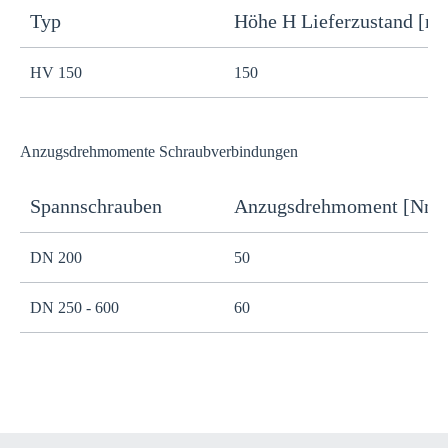
Typ
Höhe H Lieferzustand [m
H
HV 150
150
1
Anzugsdrehmomente Schraubverbindungen
Spannschrauben
Anzugsdrehmoment [Nm]
H
DN 200
50
S
DN 250 - 600
60
S