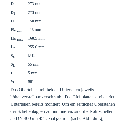
D
273 mm
D
273 mm
1
H
150 mm
H
116 mm
V min
H
168.5 mm
V max
L
255.6 mm
2
S
M12
G
S
55 mm
L
t
5 mm
W
90°
Das Oberteil ist mit beiden Unterteilen jeweils
höhenverstellbar verschraubt. Die Gleitplatten sind an den
Unterteilen bereits montiert. Um ein seitliches Überstehen
der Schellenlappen zu minimieren, sind die Rohrschellen
ab DN 300 um 45° axial gedreht (siehe Abbildung).