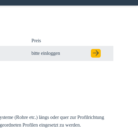
Preis
bitte einloggen
Modal schließen
er Ihre
teme (Rohre etc.) längs oder quer zur Profilrichtung
geordneten Profilen eingesetzt zu werden.