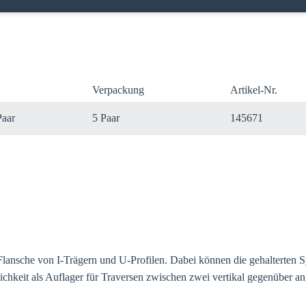
Verpackung
Artikel-Nr.
Paar
5 Paar
145671
 Sie Ihr Land
uf Ihre lokale Sikla-Seite und entdecken Sie Angebote für Ihr Land od
ansche von I-Trägern und U-Profilen. Dabei können die gehalterten Sys
gion:
ichkeit als Auflager für Traversen zwischen zwei vertikal gegenüber an