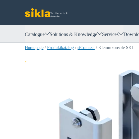
Together we build.
siklasicher.
Catalogue
Solutions & Knowledge
Services
Downlo
Homepage
/
Produktkatalog
/
siConnect
/
Klemmkonsole SKL