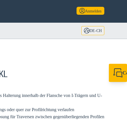
Anmelden
DE-CH
C
KL
+49 7720 948
export@sikla
 Halterung innerhalb der Flansche von I-Trägern und U-
ngs oder quer zur Profilrichtung verlaufen
rlösung für Traversen zwischen gegenüberliegenden Profilen