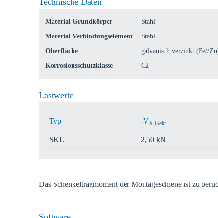
Technische Daten
Material Grundkörper
Stahl
Material Verbindungselement
Stahl
Oberfläche
galvanisch verzinkt (Fe//Zn
Korrosionsschutzklasse
C2
Lastwerte
Typ
-V
X,Gebr
SKL
2,50 kN
Das Schenkeltragmoment der Montageschiene ist zu berüc
Software