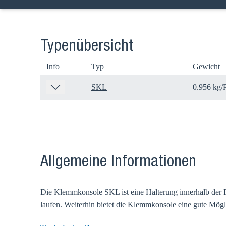
Typenübersicht
Info
Typ
Gewicht
SKL
0.956 kg/
Wählen
Allgemeine Informationen
Gehen Sie a
Die Klemmkonsole SKL ist eine Halterung innerhalb der Fl
Verkaufsre
laufen. Weiterhin bietet die Klemmkonsole eine gute Mögl
Land