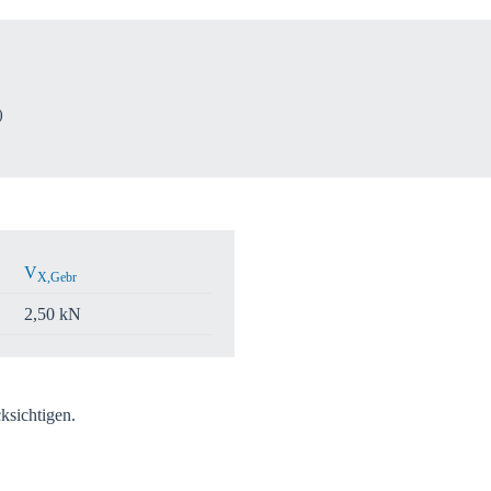
B
)
V
X,Gebr
2,50 kN
ksichtigen.