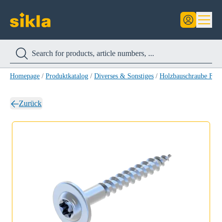
Homepage
/
Produktkatalog
/
Diverses & Sonstiges
/
Holzbauschraube FL
Zurück