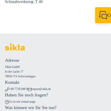
Schraubwerkzeug: T 40
C
+49 7720 948
export@sikla
Adresse
Sikla GmbH
In der Lache 17
78056 VS-Schwenningen
Kontakt
+49 7720 948 0
export@sikla.de
Haben Sie noch fragen?
Go to our contact page
Was können wir für Sie tun?