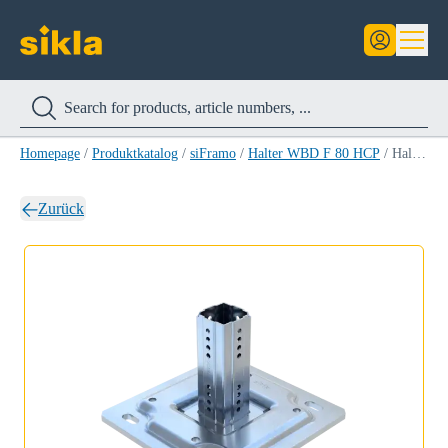
Homepage
/
Produktkatalog
/
siFramo
/
Halter WBD F 80 HCP
/
Halter WBD-P-4KT 161/200-F 80 HCP
Zurück