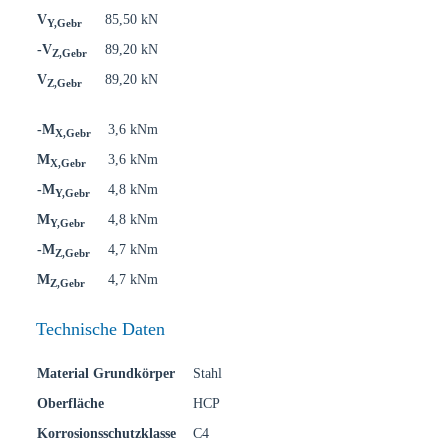
V
85,50 kN
Y,Gebr
-V
89,20 kN
Z,Gebr
V
89,20 kN
Z,Gebr
-M
3,6 kNm
X,Gebr
M
3,6 kNm
X,Gebr
-M
4,8 kNm
Y,Gebr
M
4,8 kNm
Y,Gebr
-M
4,7 kNm
Z,Gebr
M
4,7 kNm
Z,Gebr
Technische Daten
Material Grundkörper
Stahl
Oberfläche
HCP
Korrosionsschutzklasse
C4