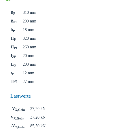
B
310 mm
P
B
200 mm
P1
b
18 mm
P
H
320 mm
P
H
260 mm
P1
I
20 mm
ZP
L
203 mm
G
t
12 mm
P
TP1
27 mm
Lastwerte
-V
37,20 kN
X,Gebr
V
37,20 kN
X,Gebr
-V
85,50 kN
Y,Gebr