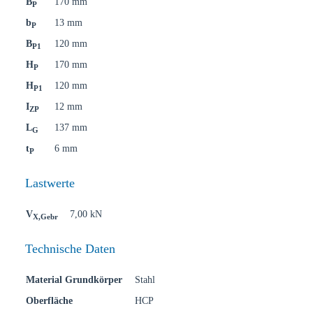
B
170 mm
P
b
13 mm
P
B
120 mm
P1
H
170 mm
P
H
120 mm
P1
I
12 mm
ZP
L
137 mm
G
t
6 mm
P
Lastwerte
V
7,00 kN
X,Gebr
Technische Daten
Material Grundkörper
Stahl
Oberfläche
HCP