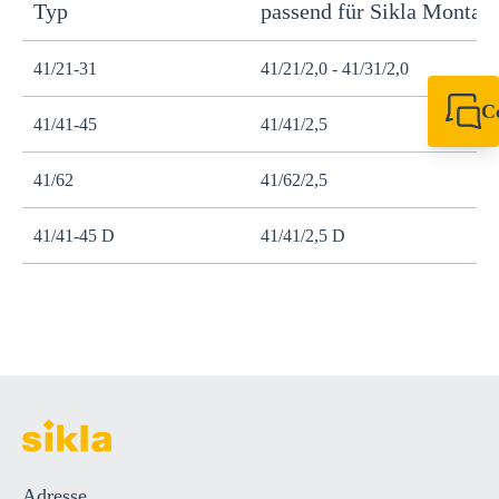
Typ
passend für Sikla Montag
S
41/21-31
41/21/2,0 - 41/31/2,0
M
C
41/41-45
41/41/2,5
M
+49 7720 948
export@sikla
41/62
41/62/2,5
M
41/41-45 D
41/41/2,5 D
M
Adresse