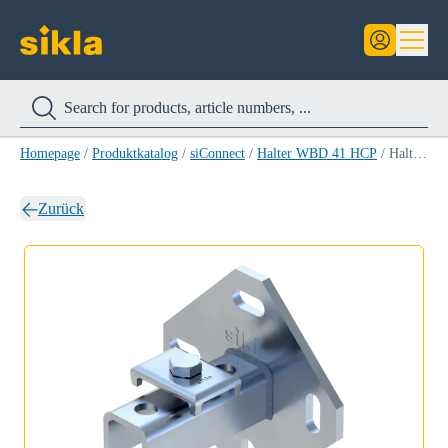
Homepage
/
Produktkatalog
/
siConnect
/
Halter WBD 41 HCP
/
Halter WBD 41/62 HCP
Zurück