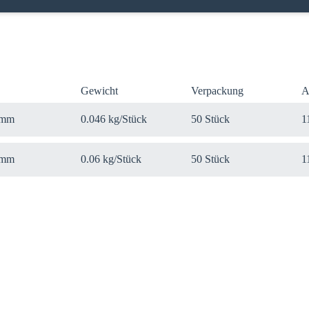
Gewicht
Verpackung
A
 mm
0.046 kg/Stück
50 Stück
1
 mm
0.06 kg/Stück
50 Stück
1
 Sie Ihr Land
uf Ihre lokale Sikla-Seite und entdecken Sie Angebote für Ihr Land od