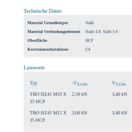
Verkaufsre
Technische Daten
Land
Material Grundkörper
Stahl
Material Verbindungselement
Stahl 4.8, Stahl 5.6
Oberfläche
HCP
Korrosionsschutzklasse
C4
Lastwerte
Typ
-V
V
X,Gebr
X,Gebr
TBO HZ41 M10 X
2,50 kN
3,40 kN
35 HCP
TBO HZ41 M12 X
3,00 kN
3,40 kN
35 HCP