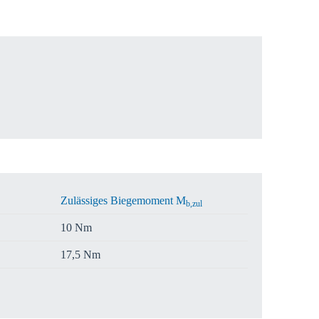
estätigen
Zulässiges Biegemoment M
b,zul
10 Nm
17,5 Nm