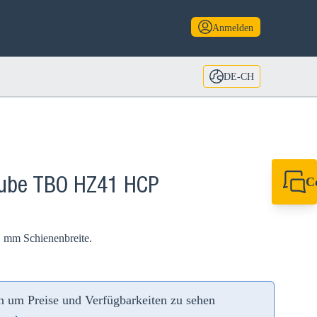
Anmelden
DE-CH
C
ube TBO HZ41 HCP
+49 7720 948
export@sikla
 mm Schienenbreite.
an um Preise und Verfügbarkeiten zu sehen