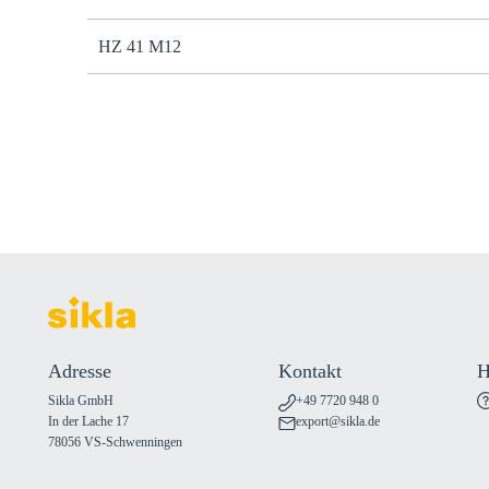
HZ 41 M12
Adresse
Kontakt
H
Sikla GmbH
+49 7720 948 0
In der Lache 17
export@sikla.de
78056 VS-Schwenningen