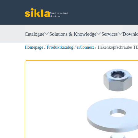
Together we build.
siklasicher.
Catalogue
Solutions & Knowledge
Services
Downlo
Homepage
/
Produktkatalog
/
siConnect
/
Hakenkopfschraube 