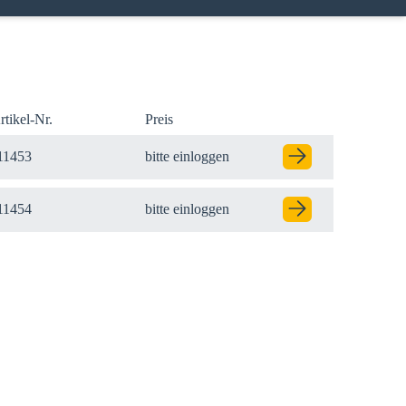
rtikel-Nr.
Preis
11453
bitte einloggen
11454
bitte einloggen
Modal schließen
er Ihre