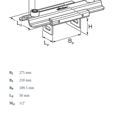
B
275 mm
2
B
210 mm
4
B
109.5 mm
P
L
50 mm
P
M
1/2"
i1