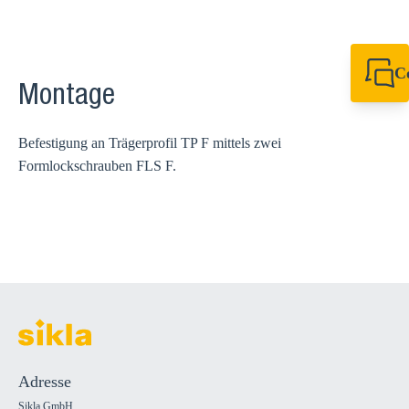
C
Montage
+49 7720 948
export@sikla
Befestigung an Trägerprofil TP F mittels zwei
Formlockschrauben FLS F.
Adresse
Sikla GmbH