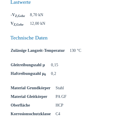
Lastwerte
-V
8,70 kN
Z,Gebr
V
12,00 kN
Z,Gebr
Technische Daten
Zulässige Langzeit-Temperatur
130 °C
Gleitreibungszahl μ
0,15
Haftreibungszahl μ
0,2
0
Material Grundkörper
Stahl
Material Gleitkörper
PA GF
Oberfläche
HCP
Korrosionsschutzklasse
C4