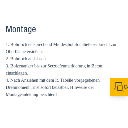
Montage
1. Bohrloch entsprechend Mindestbohrlochtiefe senkrecht zur
Oberfläche erstellen.
2. Bohrloch ausblasen.
3. Bolzenanker bis zur Setztiefenmarkierung in Beton
einschlagen.
4. Nach Anziehen mit dem It. Tabelle vorgegebenen
C
Drehmoment Tinst sofort belastbar. Hinweise der
+49 7720 948
Montageanleitung beachten!
export@sikla