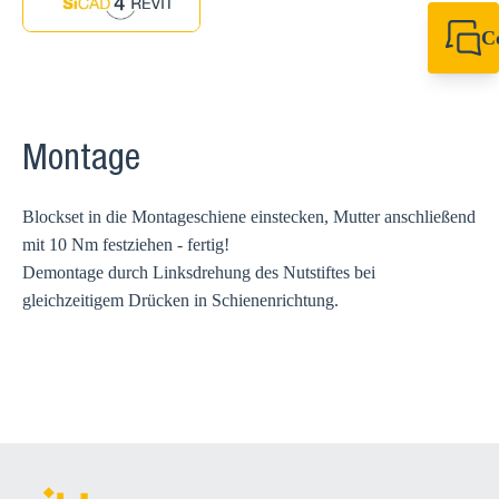
C
+49 7720 948
export@sikla
Montage
Blockset in die Montageschiene einstecken, Mutter anschließend
mit 10 Nm festziehen - fertig!
Demontage durch Linksdrehung des Nutstiftes bei
gleichzeitigem Drücken in Schienenrichtung.