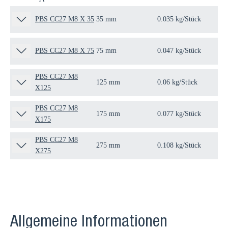
PBS CC27 M8 X 35
35 mm
0.035 kg/Stück
100
PBS CC27 M8 X 75
75 mm
0.047 kg/Stück
100
PBS CC27 M8
125 mm
0.06 kg/Stück
50 
X125
PBS CC27 M8
175 mm
0.077 kg/Stück
50 
X175
PBS CC27 M8
275 mm
0.108 kg/Stück
50 
X275
Allgemeine Informationen