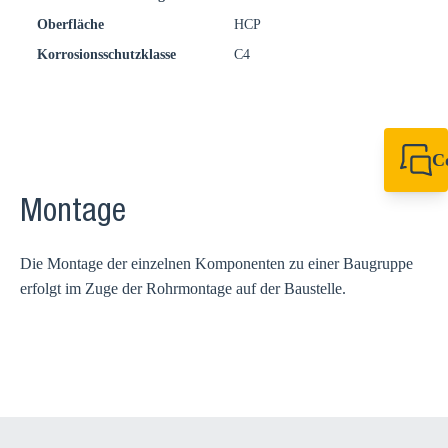
Oberfläche
HCP
Korrosionsschutzklasse
C4
C
+49 7720 948
export@sikla
Montage
Die Montage der einzelnen Komponenten zu einer Baugruppe
erfolgt im Zuge der Rohrmontage auf der Baustelle.