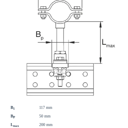
B
117 mm
1
B
50 mm
P
L
200 mm
max