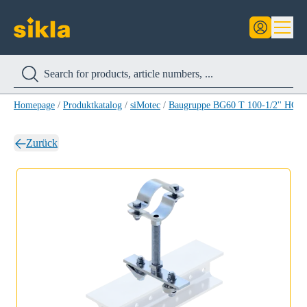
Homepage
/
Produktkatalog
/
siMotec
/
Baugruppe BG60 T 100-1/2'' HCP
Zurück