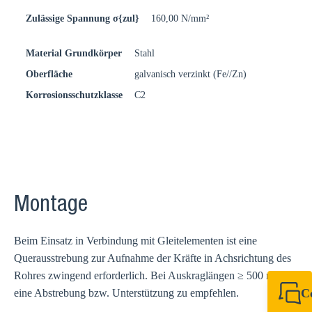
Zulässige Spannung σ{zul}
160,00 N/mm²
Material Grundkörper
Stahl
Oberfläche
galvanisch verzinkt (Fe//Zn)
Korrosionsschutzklasse
C2
Montage
Beim Einsatz in Verbindung mit Gleitelementen ist eine
Querausstrebung zur Aufnahme der Kräfte in Achsrichtung des
Rohres zwingend erforderlich. Bei Auskraglängen ≥ 500 mm ist
C
eine Abstrebung bzw. Unterstützung zu empfehlen.
+49 7720 948