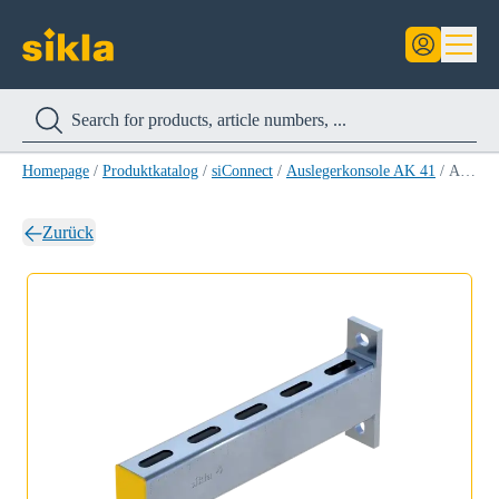
Homepage
/
Produktkatalog
/
siConnect
/
Auslegerkonsole AK 41
/
Auslegerkonsole AK 41/62 -1010
Zurück