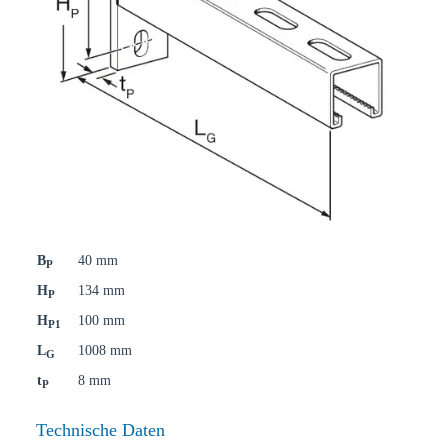
B
40 mm
P
H
134 mm
P
H
100 mm
P1
L
1008 mm
G
t
8 mm
P
Technische Daten