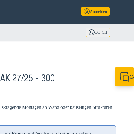
Anmelden
DE-CH
C
 AK 27/25 - 300
+49 7720 948
export@sikla
 auskragende Montagen an Wand oder bauseitigen Strukturen
an um Preise und Verfügbarkeiten zu sehen