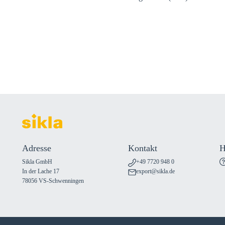
Adresse
Kontakt
H
Sikla GmbH
+49 7720 948 0
In der Lache 17
export@sikla.de
78056 VS-Schwenningen