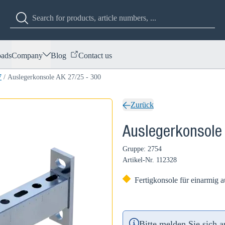
ads
Company
Blog
Contact us
7
/
Auslegerkonsole AK 27/25 - 300
Zurück
Auslegerkonsole
Gruppe: 2754
Artikel-Nr.
112328
Fertigkonsole für einarmig
Bitte melden Sie sich 