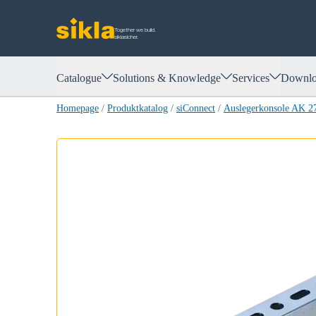
Together we build.
siklasicher.
Catalogue
Solutions & Knowledge
Services
Downlo
Homepage
/
Produktkatalog
/
siConnect
/
Auslegerkonsole AK 2