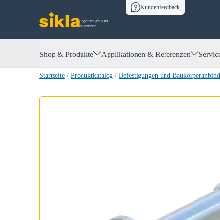
Kundenfeedback
Together we build.
siklasicher.
Shop & Produkte
Applikationen & Referenzen
Servic
Startseite
/
Produktkatalog
/
Befestigungen und Baukörperanbin