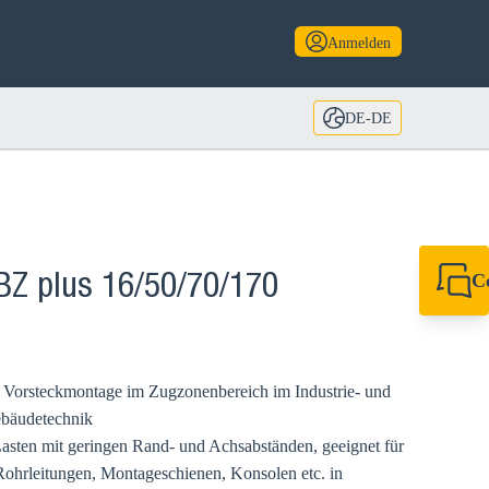
Anmelden
DE-DE
C
BZ plus 16/50/70/170
+49 7720 948
+49 7720 948
info@sikla.de
 Vorsteckmontage im Zugzonenbereich im Industrie- und
ebäudetechnik
asten mit geringen Rand- und Achsabständen, geeignet für
Rohrleitungen, Montageschienen, Konsolen etc. in