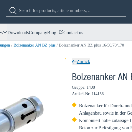
es
Downloads
Company
Blog
Contact us
dungen
/
Bolzenanker AN BZ plus
/
Bolzenanker AN BZ plus 16/50/70/170
Zurück
Bolzenanker AN 
Gruppe: 1408
Artikel-Nr.
114156
Bolzenanker für Durch- und
Anlagenbau sowie in der G
Kombiniert hohe zulässige L
Beton zur Befestigung von 