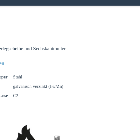
rlegscheibe und Sechskantmutter.
en
 Sie Ihr Land
rper
Stahl
galvanisch verzinkt (Fe//Zn)
asse
C2
uf Ihre lokale Sikla-Seite und entdecken Sie Angebote für Ihr Land od
gion: