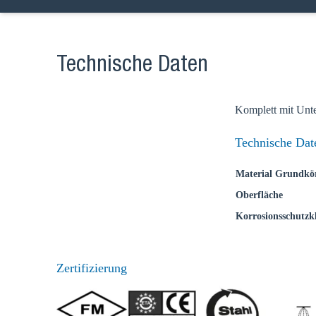
Technische Daten
Komplett mit Unte
Technische Dat
Wählen
Material Grundkö
Oberfläche
Korrosionsschutzkl
Gehen Sie a
Verkaufsre
Zertifizierung
Land